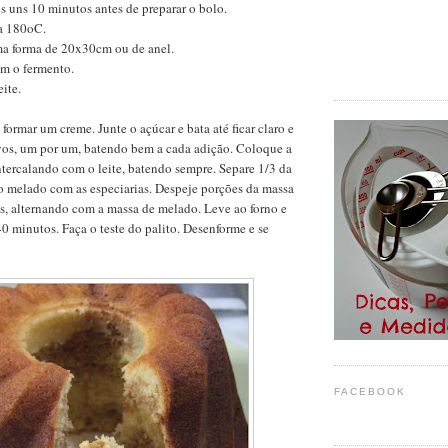
os uns 10 minutos antes de preparar o bolo.
 a 180oC.
ma forma de 20x30cm ou de anel.
om o fermento.
eite.
formar um creme. Junte o açúcar e bata até ficar claro e
ovos, um por um, batendo bem a cada adição. Coloque a
ntercalando com o leite, batendo sempre. Separe 1/3 da
 o melado com as especiarias. Despeje porções da massa
s, alternando com a massa de melado. Leve ao forno e
40 minutos. Faça o teste do palito. Desenforme e se
FACEBOOK