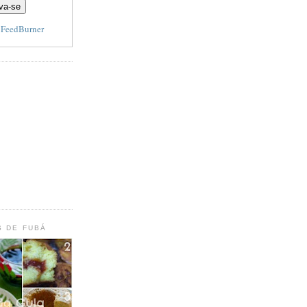
y
FeedBurner
S DE FUBÁ