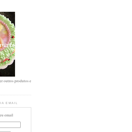
er outros produtos e
IA EMAIL
seu email