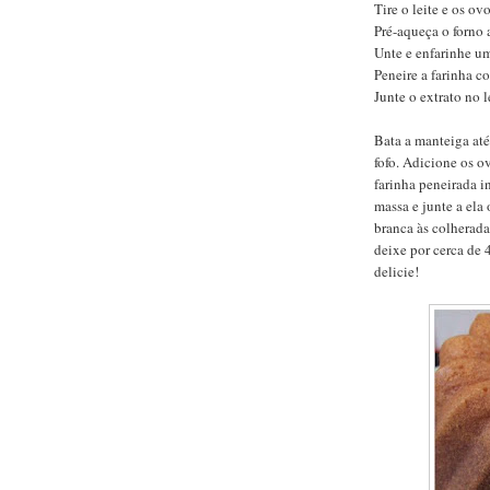
Tire o leite e os ov
Pré-aqueça o forno
Unte e enfarinhe u
Peneire a farinha c
Junte o extrato no l
Bata a manteiga até 
fofo. Adicione os 
farinha peneirada i
massa e junte a ela
branca às colherada
deixe por cerca de 
delicie!