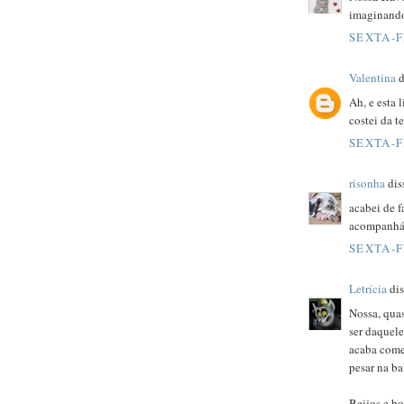
imaginando 
SEXTA-F
Valentina
d
Ah, e esta 
costei da t
SEXTA-F
risonha
diss
acabei de f
acompanhá-
SEXTA-F
Letrícia
dis
Nossa, quas
ser daquele
acaba comen
pesar na bal
Beijos e b