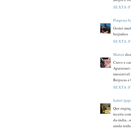
SEXTA-F
Pimpona b
Gostei mui
beijinhos
SEXTA-F
Marizé
diss
Cravo e ca
Apaixonei-
irresistivél.
Beijocas e
SEXTA-F
Isabel (pip
Que engraça
receita co
da-índia...
ainda tenho