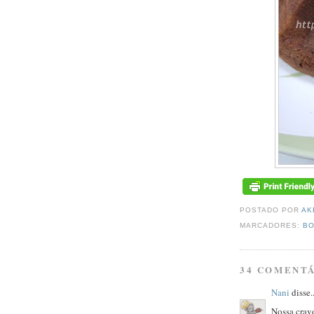
POSTADO POR
AK
MARCADORES:
B
34 COMENTÁ
Nani
disse..
Nossa cravo