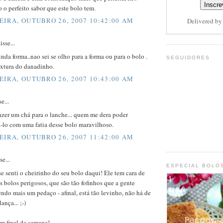
o perfeito sabor que este bolo tem.
EIRA, OUTUBRO 26, 2007 10:42:00 AM
Delivered b
isse...
linda forma..nao sei se olho para a forma ou para o bolo .
SEGUIDORES
extura do danadinho.
EIRA, OUTUBRO 26, 2007 10:43:00 AM
e...
azer um chá para o lanche... quem me dera poder
lo com uma fatia desse bolo maravilhoso.
EIRA, OUTUBRO 26, 2007 11:42:00 AM
se...
ESPECIAL BOLO
e senti o cheirinho do seu bolo daqui! Ele tem cara de
s bolos perigosos, que são tão fofinhos que a gente
do mais um pedaço - afinal, está tão levinho, não há de
ança... ;-)
om final de semana!