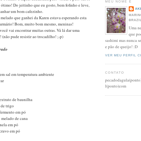
MEU NOME É
ótimo! Do jeitinho que eu gosto, bem fofinho e leve,
AK
panhar um bom cafezinho.
MARIN
 melado que ganhei da Karen estava esperando esta
BRAZI
do armário! Bom, muito bom mesmo, meninas!
Uma ne
 você vai encontrar muitas outras. Vá lá dar uma
que po
(não pude resistir ao trocadilho! ;-p)
sashimi mas nunca s
e pão de queijo! :D
rado
VER MEU PERFIL 
CONTATO
em sal em temperatura ambiente
pecadodagula(ponto
car
l(ponto)com
 extrato de baunilha
 de trigo
 fermento em pó
e melado de cana
anela em pó
 cravo em pó