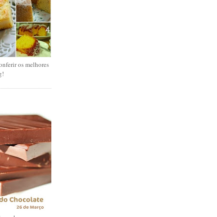
onferir os melhores
g!