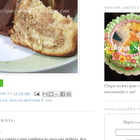
SAKURA SWEETS
Clique na foto para v
encomendar o seu!
EMI
ÀS
10:09 AM
OLOS
,
BOLOS MUFFINS E CIA.
ATUALIZAÇÕES V
RIOS:
Digite o 
.
 e canela é uma combinação mais que perfeita, fico