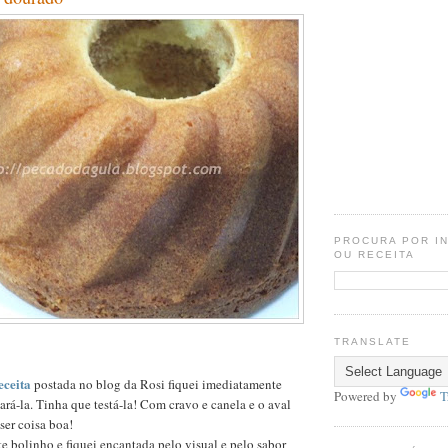
PROCURA POR I
OU RECEITA
TRANSLATE
eceita
postada no blog da Rosi fiquei imediatamente
Powered by
T
ará-la. Tinha que testá-la! Com cravo e canela e o aval
ser coisa boa!
te bolinho e fiquei encantada pelo visual e pelo sabor