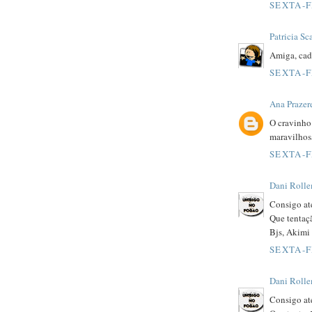
SEXTA-F
Patricia Sc
Amiga, cad
SEXTA-F
Ana Prazer
O cravinho
maravilhos
SEXTA-F
Dani Roll
Consigo até
Que tentaç
Bjs, Akimi 
SEXTA-F
Dani Roll
Consigo até