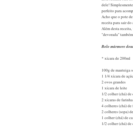
dele! Simplesmente 
perfeito para acom
Acho que o pote de
receita para sair 
Além desta receita,
"devorada" também! 
Bolo mármore dou
* xícara de 200ml
100g de manteiga s
1 1/4 xícara de açú
2 ovos grandes
1 xícara de leite
1/2 colher (chá) de
2 xícaras de farinha
4 colheres (chá) de
2 colheres (sopa) d
1 colher (chá) de c
1/2 colher (chá) de