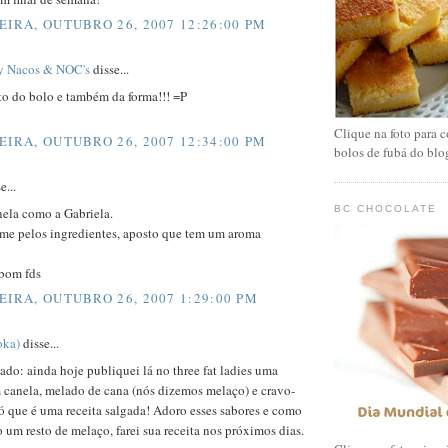
EIRA, OUTUBRO 26, 2007 12:26:00 PM
y Nacos & NOC's
disse...
to do bolo e também da forma!!! =P
Clique na foto para c
EIRA, OUTUBRO 26, 2007 12:34:00 PM
bolos de fubá do blo
e...
BC CHOCOLATE
nela como a Gabriela.
me pelos ingredientes, aposto que tem um aroma
 bom fds
EIRA, OUTUBRO 26, 2007 1:29:00 PM
oka)
disse...
do: ainda hoje publiquei lá no three fat ladies uma
m canela, melado de cana (nós dizemos melaço) e cravo-
só que é uma receita salgada! Adoro esses sabores e como
 um resto de melaço, farei sua receita nos próximos dias.