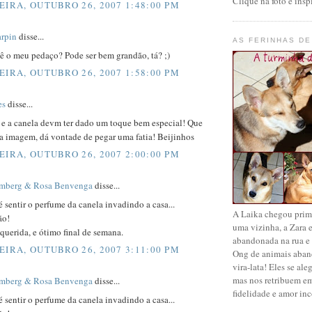
Clique na foto e inspi
EIRA, OUTUBRO 26, 2007 1:48:00 PM
arpin
disse...
AS FERINHAS DE
ê o meu pedaço? Pode ser bem grandão, tá? ;)
EIRA, OUTUBRO 26, 2007 1:58:00 PM
es
disse...
 e a canela devm ter dado um toque bem especial! Que
a imagem, dá vontade de pegar uma fatia! Beijinhos
EIRA, OUTUBRO 26, 2007 2:00:00 PM
emberg & Rosa Benvenga
disse...
 sentir o perfume da canela invadindo a casa...
A Laika chegou prime
ão!
uma vizinha, a Zara
querida, e ótimo final de semana.
abandonada na rua e
EIRA, OUTUBRO 26, 2007 3:11:00 PM
Ong de animais aba
vira-lata! Eles se a
mas nos retribuem em
emberg & Rosa Benvenga
disse...
fidelidade e amor inc
 sentir o perfume da canela invadindo a casa...