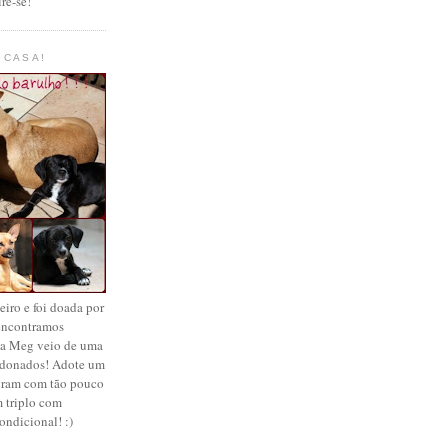
re-se!
 CASA!
iro e foi doada por
 encontramos
 a Meg veio de uma
ndonados! Adote um
legram com tão pouco
 triplo com
ondicional! :)