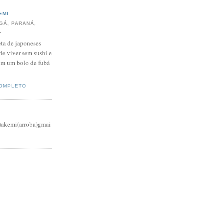
EMI
GÁ, PARANÁ,
L
ta de japoneses
de viver sem sushi e
em um bolo de fubá
COMPLETO
)akemi(arroba)gmai