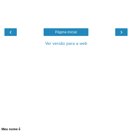
‹
›
Página inicial
Ver versão para a web
Meu nome é