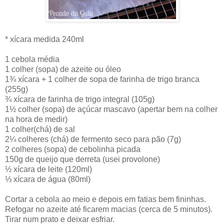
* xícara medida 240ml
1 cebola média
1 colher (sopa) de azeite ou óleo
1¾ xícara + 1 colher de sopa de farinha de trigo branca
(255g)
¾ xícara de farinha de trigo integral (105g)
1½ colher (sopa) de açúcar mascavo (apertar bem na colher
na hora de medir)
1 colher(chá) de sal
2¼ colheres (chá) de fermento seco para pão (7g)
2 colheres (sopa) de cebolinha picada
150g de queijo que derreta (usei provolone)
½ xícara de leite (120ml)
⅓ xícara de água (80ml)
Cortar a cebola ao meio e depois em fatias bem fininhas.
Refogar no azeite até ficarem macias (cerca de 5 minutos).
Tirar num prato e deixar esfriar.