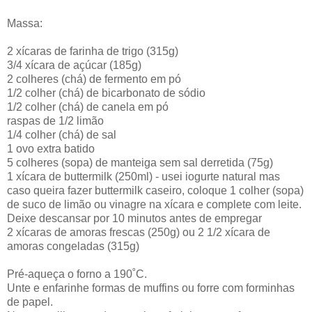
Massa:
2 xícaras de farinha de trigo (315g)
3/4 xícara de açúcar (185g)
2 colheres (chá) de fermento em pó
1/2 colher (chá) de bicarbonato de sódio
1/2 colher (chá) de canela em pó
raspas de 1/2 limão
1/4 colher (chá) de sal
1 ovo extra batido
5 colheres (sopa) de manteiga sem sal derretida (75g)
1 xícara de buttermilk (250ml) - usei iogurte natural mas
caso queira fazer buttermilk caseiro, coloque 1 colher (sopa)
de suco de limão ou vinagre na xícara e complete com leite.
Deixe descansar por 10 minutos antes de empregar
2 xícaras de amoras frescas (250g) ou 2 1/2 xícara de
amoras congeladas (315g)
Pré-aqueça o forno a 190˚C.
Unte e enfarinhe formas de muffins ou forre com forminhas
de papel.