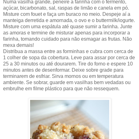
Numa vasilha grande, peneire a farinha com o fermento,
açúcar, bicarbonato, sal, raspas de limão e canela em pó.
Misture com fouet e faça um buraco no meio. Despeje aí a
manteiga derretida e amornada, o ovo e o buttermilk/iogurte.
Misture com uma espátula até quase sumir a farinha. Junte
as amoras e termine de misturar apenas para incorporar a
farinha, tomando cuidado para não esmagar as frutas. Não
mexa demais!
Distribua a massa entre as forminhas e cubra com cerca de
1 colher de sopa da cobertura. Leve para assar por cerca de
25 a 30 minutos ou até dourarem. Tire do forno e espere 10
minutos antes de desenformar. Deixe sobre grade para
terminarem de esfriar. Sirva mornos ou em temperatura
ambiente. Se sobrar, guarde em vasilhas bem vedadas ou
embrulhe em filme plástico para que não ressequem.