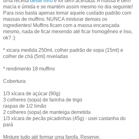
uma receita
deste livro
e foi bem acertada. A massa é bem
macia e úmida e se mantém assim mesmo no dia seguinte!
Para isso basta apenas tomar aquele cuidado padrão com
massas de muffins: NUNCA misturar demais os
ingredientes! Muffins ficam com a massa encaroçada
mesmo, nada de ficar mexendo até ficar homogêneo e liso,
ok? ;)
* xicara medida 250ml, colher padrão de sopa (15ml) e
colher de chá (5ml) niveladas
* rendimento 18 muffins
Cobertura:
1/3 xícara de açúcar (90g)
3 colheres (sopa) de farinha de trigo
raspas de 1/2 limão
2 colheres (sopa) de manteiga derretida
1/3 xícara de pecãs picadinhas (45g) - usei castanha do
pará
Misture tudo até formar uma farofa. Reserve.